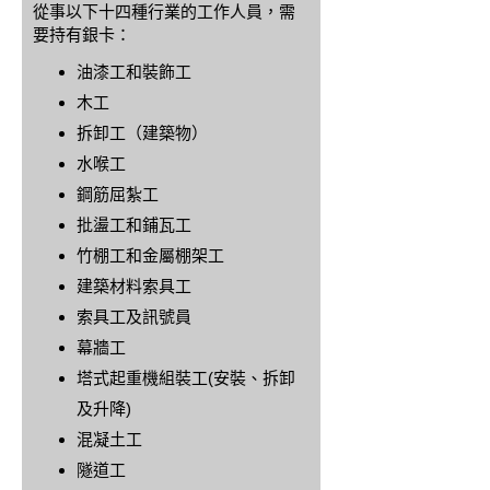
從事以下十四種行業的工作人員，需
要持有銀卡：
油漆工和裝飾工
木工
拆卸工（建築物）
水喉工
鋼筋屈紮工
批盪工和鋪瓦工
竹棚工和金屬棚架工
建築材料索具工
索具工及訊號員
幕牆工
塔式起重機組裝工(安裝、拆卸
及升降)
混凝土工
隧道工