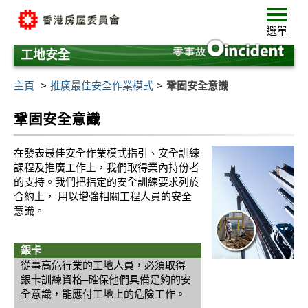
跳
選
至
單
選單
主
要
工地安全
內
容
主頁
推廣最佳安全作業模式
鞏固安全意識
鞏固安全意識
在發表最佳安全作業模式指引、安全訓練
課程及推廣工作上，我們取得業內持份者
的支持。我們把指定的安全訓練要求列於
合約上， 用以增強相關工程人員的安全
意識。
銀卡
從事高危行業的工地人員，必須取得
銀卡訓練資格–確保他們具備足夠的安
全意識，能應付工地上的危險工作。