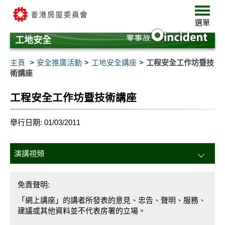
跳
選
至
單
選單
主
要
工地安全
內
容
主頁
安全推廣活動
工地安全講座
工程安全工作坊暨技
術講座
工程安全工作坊暨技術講座
舉行日期: 01/03/2011
演講視頻
免責聲明:
「網上講座」的講者所發表的意見、忠告、聲明、服務、
建議或其他資料並不代表房署的立場。