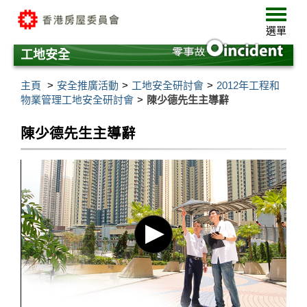
跳
選
至
單
選單
主
要
工地安全
內
容
主頁
安全推廣活動
工地安全研討會
2012年工程和
物業管理工地安全研討會
陳少德先生主導辭
陳少德先生主導辭