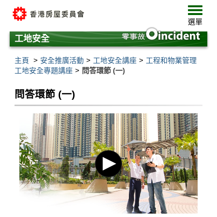
跳
選
至
單
選單
主
要
工地安全
內
容
主頁
安全推廣活動
工地安全講座
工程和物業管理
工地安全專題講座
問答環節 (一)
問答環節 (一)