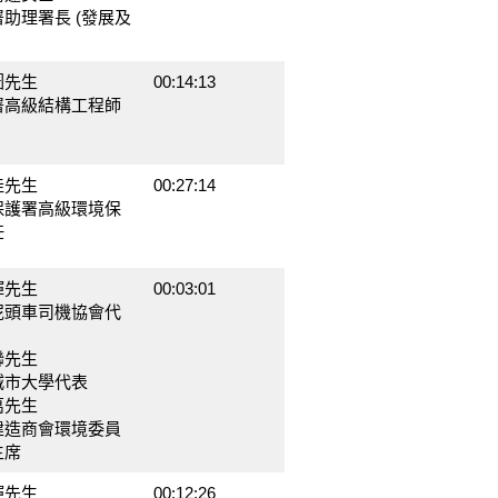
助理署長 (發展及
圖先生
00:14:13
署高級結構工程師
佳先生
00:27:14
保護署高級環境保
任
輝先生
00:03:01
泥頭車司機協會代
聯先生
城市大學代表
萬先生
建造商會環境委員
主席
輝先生
00:12:26