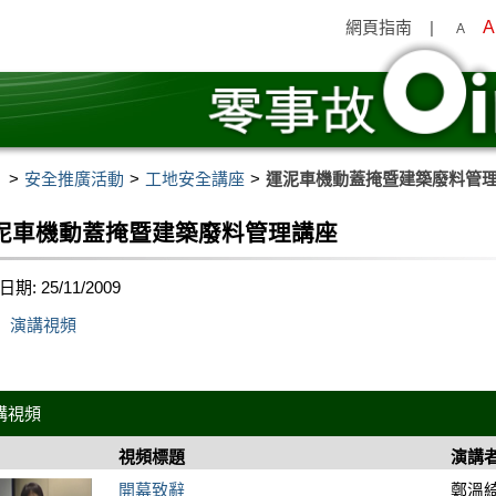
網頁指南
|
A
A
安全推廣活動
工地安全講座
運泥車機動蓋掩暨建築廢料管
泥車機動蓋掩暨建築廢料管理講座
期: 25/11/2009
演講視頻
講視頻
視頻標題
演講
開幕致辭
鄭溫