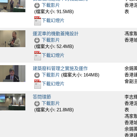
下載影片
香港
表
(檔案大小:
91.5MB
)
下載幻燈片
運泥車的機動蓋掩設計
馮家
下載影片
香港
(檔案大小:
52.4MB
)
下載幻燈片
建築廢料管理之實施及運作
余錫
下載影片
(檔案大小:
164MB
)
香港
會副
下載幻燈片
答問環節
李志
下載影片
香港
表
(檔案大小:
21.8MB
)
馮家
香港
余錫
香港