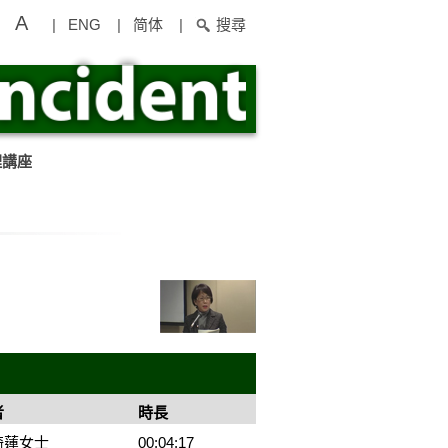
A
|
ENG
|
简体
|
搜尋
理講座
者
時長
綺蓮女士
00:04:17