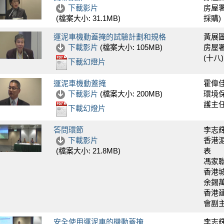
下載影片
房屋署
採購)
(檔案大小:
31.1MB
)
運泥車機動蓋掩的試驗計劃和規格
黃展
下載影片
(檔案大小:
105MB
)
房屋
(十八)
下載幻燈片
運泥車機動蓋掩
霍偉
下載影片
(檔案大小:
200MB
)
環境
護主
下載幻燈片
答問環節
李志
下載影片
香港
表
(檔案大小:
21.8MB
)
馮家
香港
余錫
香港
會副
安全使用運泥車的機動蓋掩
李志