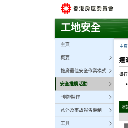
跳
至
主
要
工地安全
內
容
主頁
主頁
概要
運
推廣最佳安全作業模式
舉行日
安全推廣活動
刊物/製作
演
意外及事故報告機制
工具