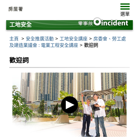
跳
選
至
單
選單
主
要
工地安全
內
容
主頁
安全推廣活動
工地安全講座
房委會、勞工處
及建造業議會 : 電業工程安全講座
歡迎詞
歡迎詞