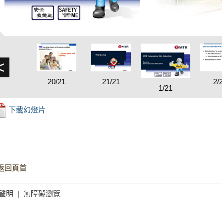
<
20/21
21/21
2/
1/21
下載幻燈片
返回頁首
聲明
|
無障礙瀏覽