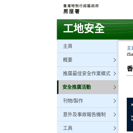
跳
至
主
要
工地安全
內
容
主頁
主
iS
概要
香
推廣最佳安全作業模式
安全推廣活動
刊物/製作
意外及事故報告機制
工具