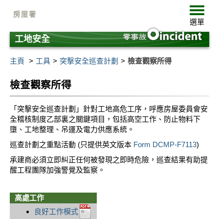
跳
選
至
單
選單
主
要
工地安全
內
容
主頁
工具
突擊安全巡查計劃
檢查觀察所得
檢查觀察所得
「突擊安全巡查計劃」針對工地高危工序，呼應房屋委員會安
全稽核制度乙部裏之關鍵項目，包括高空工作、防止物料下
墮、工地整理、吊運及電力供應系統。
巡查計劃之重點活動 (只提供英文版本
Form DCMP-F7113
)
承建商必須立即糾正任何被發現之即時危險，巡查結果有助提
醒工程團隊加強警覺及監察。
高處工作
良好工作模式