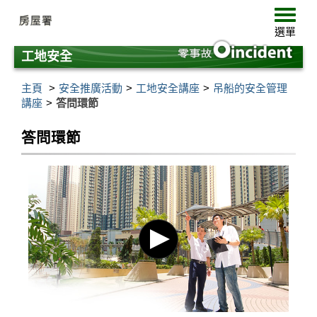
跳
選
至
單
選單
主
要
工地安全
內
容
主頁
安全推廣活動
工地安全講座
吊船的安全管理
講座
答問環節
答問環節