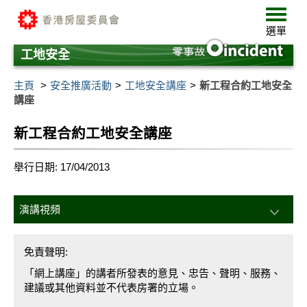
跳
選
至
單
選單
主
要
工地安全
內
容
主頁
安全推廣活動
工地安全講座
新工程合約工地安全
講座
新工程合約工地安全講座
舉行日期: 17/04/2013
演講視頻
免責聲明:
「網上講座」的講者所發表的意見、忠告、聲明、服務、
建議或其他資料並不代表房署的立場。