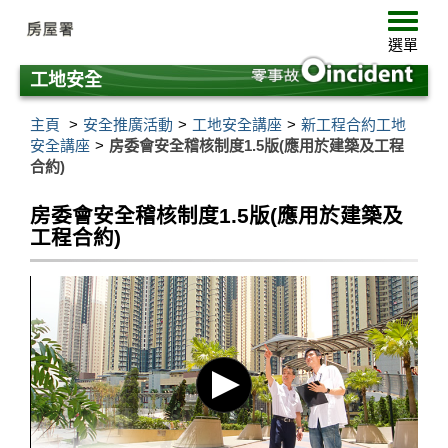
跳
選
至
單
選單
主
要
工地安全
內
容
主頁
安全推廣活動
工地安全講座
新工程合約工地
安全講座
房委會安全稽核制度1.5版(應用於建築及工程
合約)
房委會安全稽核制度1.5版(應用於建築及
工程合約)