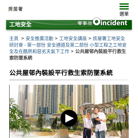
跳
選
至
單
選單
主
要
工地安全
內
容
主頁
安全推廣活動
工地安全講座
房屋署工地安全
研討會 - 第一部份 安全通道及第二部份 小型工程之工地安
全及在酷熱和惡劣天氣下工作
公共屋邨內裝設平行救生
索防墜系統
公共屋邨內裝設平行救生索防墜系統