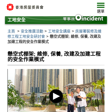
跳
選
至
單
選單
主
要
工地安全
內
容
主頁
安全推廣活動
工地安全講座
房屋署裝修及維
修工程工地安全研討會
懸空式棚架; 維修, 保養, 改建及
加建工程的安全作業模式
懸空式棚架; 維修, 保養, 改建及加建工程
的安全作業模式