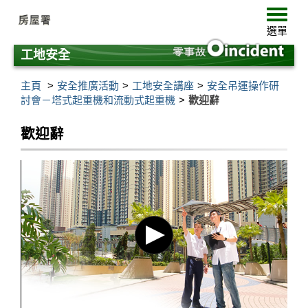
跳
選
至
單
選單
主
要
工地安全
內
容
主頁
安全推廣活動
工地安全講座
安全吊運操作研
討會－塔式起重機和流動式起重機
歡迎辭
歡迎辭