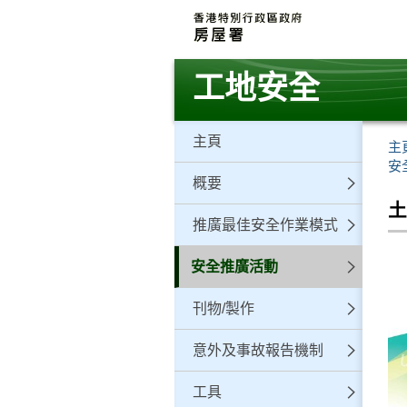
跳
至
主
要
工地安全
內
容
主頁
主
安
概要
推廣最佳安全作業模式
安全推廣活動
刊物/製作
意外及事故報告機制
工具