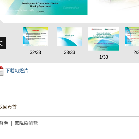
<
32/33
33/33
2/
1/33
下載幻燈片
返回頁首
聲明
|
無障礙瀏覽