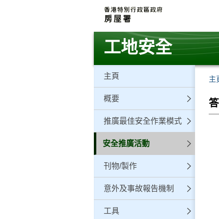
跳
至
主
要
工地安全
內
容
主頁
主
概要
推廣最佳安全作業模式
安全推廣活動
刊物/製作
意外及事故報告機制
工具