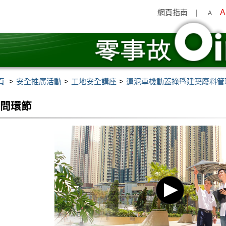
網頁指南
|
A
A
頁
安全推廣活動
工地安全講座
運泥車機動蓋掩暨建築廢料管
答問環節