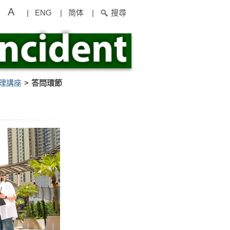
A
|
ENG
|
简体
|
搜尋
理講座
答問環節