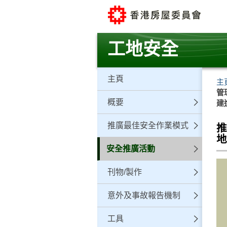
跳
至
主
要
工地安全
內
容
主頁
主
管
概要
建
推廣最佳安全作業模式
推
地
安全推廣活動
刊物/製作
意外及事故報告機制
工具