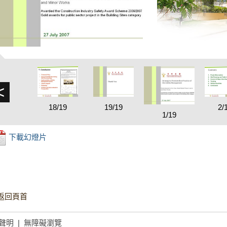
<
18/19
19/19
2/
1/19
下載幻燈片
返回頁首
聲明
|
無障礙瀏覽