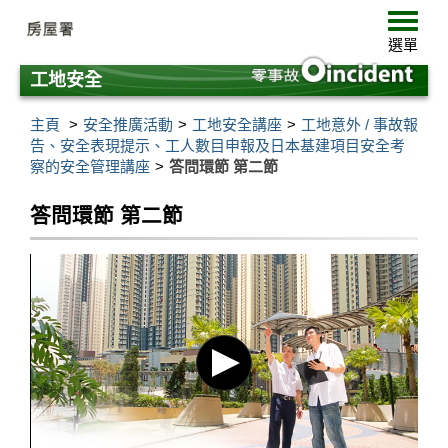
跳
選
至
單
選單
主
要
工地安全
內
容
主頁
安全推廣活動
工地安全講座
工地意外 / 事故報
告、安全表現提示、工人數目申報及日本基建項目安全考
察的安全管理講座
答問環節 第二節
答問環節 第二節