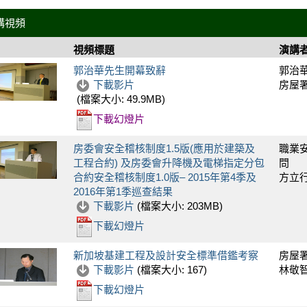
講視頻
視頻標題
演講
郭治華先生開幕致辭
郭治
下載影片
房屋署
(檔案大小:
49.9MB
)
下載幻燈片
房委會安全稽核制度1.5版(應用於建築及
職業
工程合約) 及房委會升降機及電梯指定分包
問
合約安全稽核制度1.0版– 2015年第4季及
方立
2016年第1季巡查結果
下載影片
(檔案大小:
203MB
)
下載幻燈片
新加坡基建工程及設計安全標準借鑑考察
房屋
下載影片
(檔案大小:
167
)
林敬
下載幻燈片