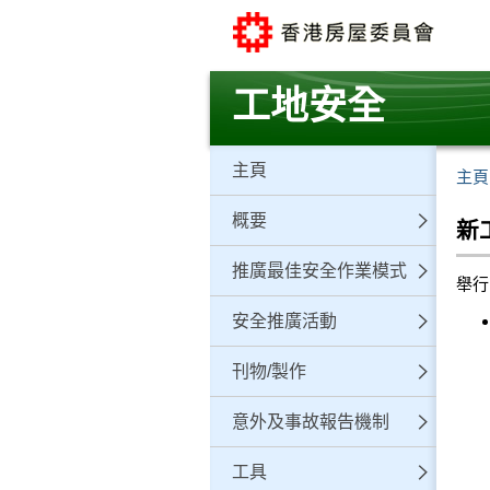
跳
至
主
要
工地安全
內
容
主頁
主頁
概要
新
推廣最佳安全作業模式
舉行日
安全推廣活動
刊物/製作
意外及事故報告機制
工具