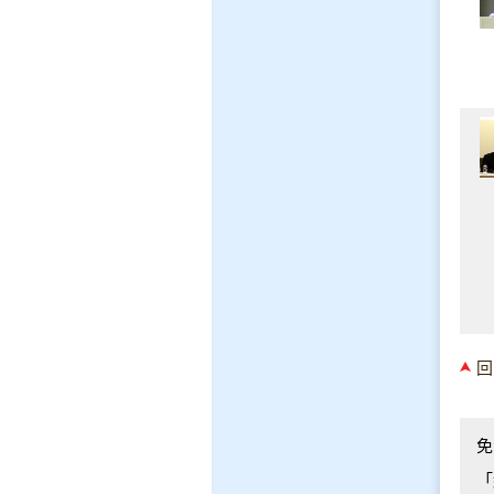
回
免
「