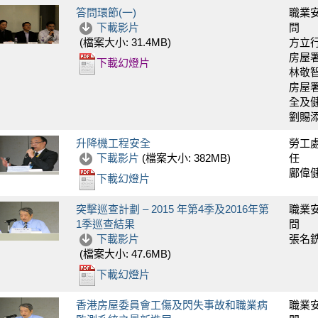
答問環節(一)
職業
下載影片
問
方立
(檔案大小:
31.4MB
)
房屋
下載幻燈片
林敬
房屋
全及健
劉賜
升降機工程安全
勞工
下載影片
(檔案大小:
382MB
)
任
鄺偉
下載幻燈片
突擊巡查計劃 – 2015 年第4季及2016年第
職業
1季巡查結果
問
下載影片
張名
(檔案大小:
47.6MB
)
下載幻燈片
香港房屋委員會工傷及閃失事故和職業病
職業