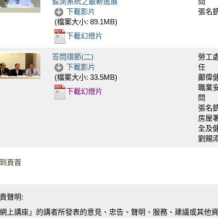
監測系統之最新進展
問
下載影片
張名
(檔案大小:
89.1MB
)
下載幻燈片
答問環節(二)
勞工
下載影片
任
鄺偉
(檔案大小:
33.5MB
)
職業
下載幻燈片
問
張名
房屋
全及健
劉賜
到頁首
責聲明:
網上講座」的講者所發表的意見、忠告、聲明、服務、建議或其他