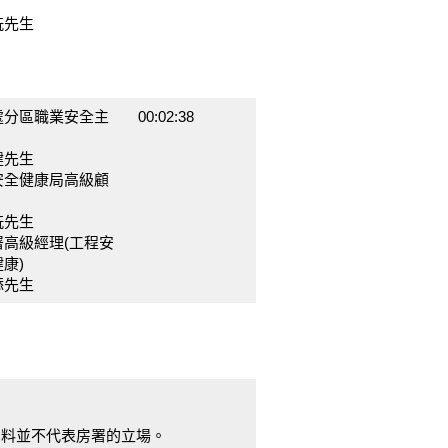
銑先生
處分區職業安全主
00:02:38
健先生
安全健康局高級顧
銑先生
署高級經理(工程安
康)
添先生
資料並不代表房署的立場。