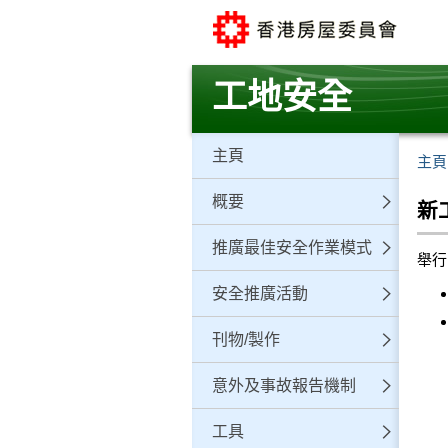
跳
至
主
要
工地安全
內
容
主頁
主頁
概要
新
推廣最佳安全作業模式
舉行日
安全推廣活動
刊物/製作
意外及事故報告機制
工具