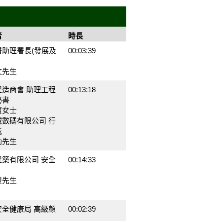
者
時長
署助理署長(發展及
00:03:39
文先生
建造商會 助理工程
00:13:18
秘書
寶女士
域數碼有限公司 行
裁
勳先生
建築有限公司 安全
00:14:33
豐先生
安全健康局 高級顧
00:02:39