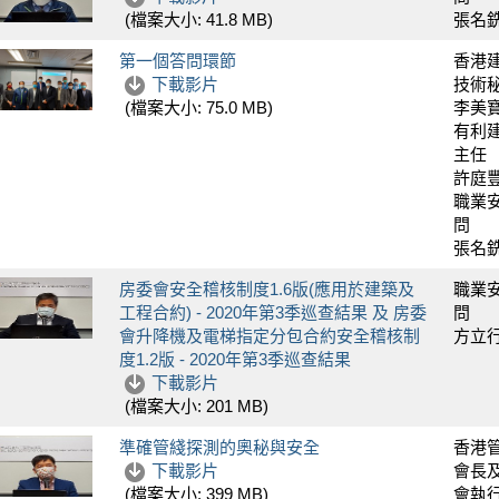
張名
(檔案大小:
41.8 MB
)
第一個答問環節
香港
下載影片
技術
李美
(檔案大小:
75.0 MB
)
有利
主任
許庭
職業
問
張名
房委會安全稽核制度1.6版(應用於建築及
職業
工程合約) - 2020年第3季巡查結果 及 房委
問
會升降機及電梯指定分包合約安全稽核制
方立
度1.2版 - 2020年第3季巡查結果
下載影片
(檔案大小:
201 MB
)
準確管綫探測的奧秘與安全
香港
下載影片
會長
會執
(檔案大小:
399 MB
)