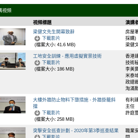
講視頻
視頻標題
演講
梁健文先生開幕致辭
房屋
下載影片
採購)
梁健
(檔案大小:
41.6 MB
)
工地安全訓練 - 應用虛擬實景技術
香港
下載影片
技術
李美
(檔案大小:
186 MB
)
米泰
政總
淘滿
大樓外牆防止物料下墮措施 - 外牆掛籠斜
有利
擋
主任
下載影片
許庭
(檔案大小:
258 MB
)
突擊安全巡查計劃 - 2020年第3季巡查結果
職業
下載影片
問