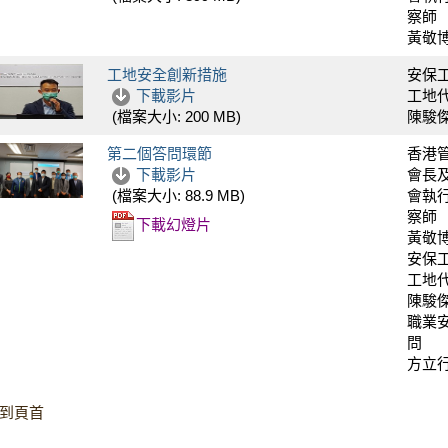
察師
黃敬
工地安全創新措施
安保
下載影片
工地
陳駿
(檔案大小:
200 MB
)
第二個答問環節
香港
下載影片
會長
會執
(檔案大小:
88.9 MB
)
察師
下載幻燈片
黃敬
安保
工地
陳駿
職業
問
方立
到頁首