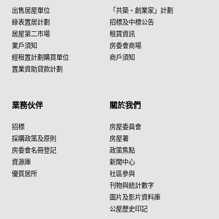
出售居屋單位
「共築・創業家」計劃
綠表置居計劃
招標及中標公告
居屋第二市場
租賃資訊
業戶須知
房委會商場
經租置計劃購買單位
商戶須知
置業資助貸款計劃
業務伙伴
關於我們
招標
房屋委員會
採購政策及原則
房屋署
房委會名冊登記
政策焦點
資源庫
新聞中心
優質居所
社區參與
刊物與統計數字
圖片及影片資料庫
公屋歷史印記