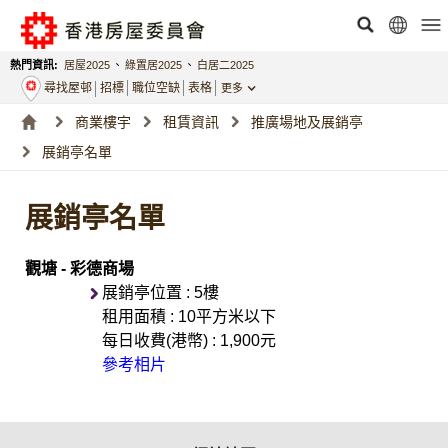
熱門資訊:
居屋2025
、
綠置居2025
、
白居二2025
尋找屋邨
招標
職位空缺
表格
更多
商業樓宇
租賃資訊
推廣場地及展銷亭
展銷亭名單
展銷亭名單
觀塘 - 彩德商場
展銷亭位置 : 5樓
租用面積 : 10平方米以下
每日收費(港幣) : 1,900元
參考相片