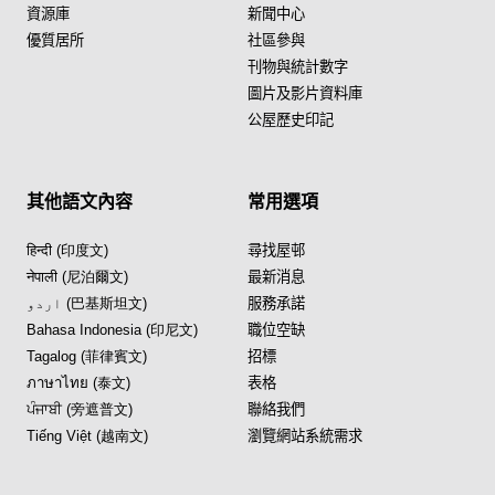
資源庫
新聞中心
優質居所
社區參與
刊物與統計數字
圖片及影片資料庫
公屋歷史印記
其他語文內容
常用選項
हिन्दी (印度文)
尋找屋邨
नेपाली (尼泊爾文)
最新消息
اردو (巴基斯坦文)
服務承諾
Bahasa Indonesia (印尼文)
職位空缺
Tagalog (菲律賓文)
招標
ภาษาไทย (泰文)
表格
ਪੰਜਾਬੀ (旁遮普文)
聯絡我們
Tiếng Việt (越南文)
瀏覽網站系統需求