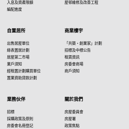
入息及資產限額
屋邨維修及改善工程
編配進度
自置居所
商業樓宇
出售居屋單位
「共築・創業家」計劃
綠表置居計劃
招標及中標公告
居屋第二市場
租賃資訊
業戶須知
房委會商場
經租置計劃購買單位
商戶須知
置業資助貸款計劃
業務伙伴
關於我們
招標
房屋委員會
採購政策及原則
房屋署
房委會名冊登記
政策焦點