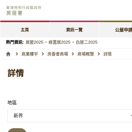
公屋申請電子
「天倫樂」優
主頁
資訊一覽
公屋申
「家有初生」
熱門資訊:
居屋2025
、
綠置居2025
、
白居二2025
特快公屋編配
商業樓宇
房委會商場
商場概覽
詳情
入息及資產限
詳情
編配進度
地區
新界