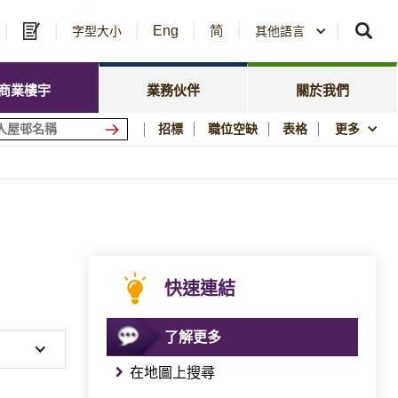
Eng
简
及中標公告
字型大小
其他語言
房委會名冊登記
政策焦點
資訊
資源庫
新聞中心
商業樓宇
業務伙伴
關於我們
會商場
優質居所
招標
職位空缺
表格
更多
社區參與
須知
刊物與統計數字
圖片及影片資料庫
公屋歷史印記
快速連結
了解更多
在地圖上搜尋