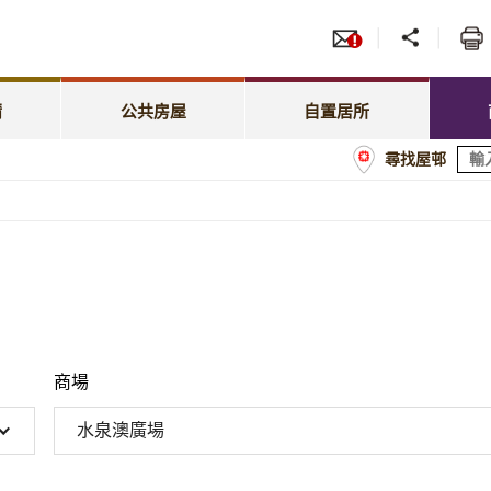
服務
招標
照顧特殊需要
綠表置居計劃
先配屋計劃
租賃
租金相關事宜
居屋第二市場
請
公共房屋
自置居所
優先配屋計劃
房委
尋找屋邨
租約及戶籍事宜
業戶須知
計劃
商戶
屋邨管理
經租置計劃購買單位
額
屋邨維修及改善工程
置業資助貸款計劃
商場
水泉澳廣場