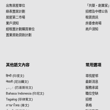
出售居屋單位
「共築・創業家
綠表置居計劃
招標及中標公告
居屋第二市場
租賃資訊
業戶須知
房委會商場
經租置計劃購買單位
商戶須知
置業資助貸款計劃
其他語文內容
常用選項
हिन्दी (印度文)
尋找屋邨
नेपाली (尼泊爾文)
最新消息
اردو (巴基斯坦文)
服務承諾
Bahasa Indonesia (印尼文)
職位空缺
Tagalog (菲律賓文)
招標
ภาษาไทย (泰文)
表格