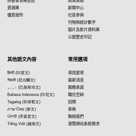
房委會名冊登記
政策焦點
資源庫
新聞中心
優質居所
社區參與
刊物與統計數字
圖片及影片資料庫
公屋歷史印記
其他語文內容
常用選項
हिन्दी (印度文)
尋找屋邨
नेपाली (尼泊爾文)
最新消息
اردو (巴基斯坦文)
服務承諾
Bahasa Indonesia (印尼文)
職位空缺
Tagalog (菲律賓文)
招標
ภาษาไทย (泰文)
表格
ਪੰਜਾਬੀ (旁遮普文)
聯絡我們
Tiếng Việt (越南文)
瀏覽網站系統需求