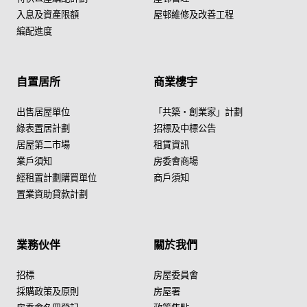
入息及資產限額
屋邨維修及改善工程
編配進度
自置居所
商業樓宇
出售居屋單位
「共築・創業家」計劃
綠表置居計劃
招標及中標公告
居屋第二市場
租賃資訊
業戶須知
房委會商場
經租置計劃購買單位
商戶須知
置業資助貸款計劃
業務伙伴
關於我們
招標
房屋委員會
採購政策及原則
房屋署