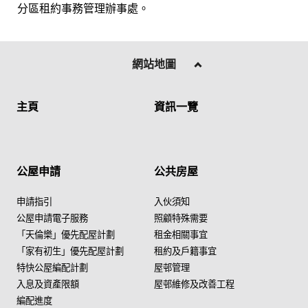
分區租約事務管理辦事處。
網站地圖
主頁
資訊一覽
公屋申請
公共房屋
申請指引
入伙須知
公屋申請電子服務
照顧特殊需要
「天倫樂」優先配屋計劃
租金相關事宜
「家有初生」優先配屋計劃
租約及戶籍事宜
特快公屋編配計劃
屋邨管理
入息及資產限額
屋邨維修及改善工程
編配進度