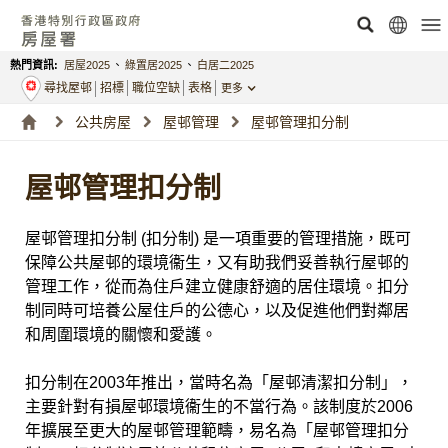
熱門資訊:
居屋2025
、
綠置居2025
、
白居二2025
尋找屋邨
招標
職位空缺
表格
更多
公共房屋
屋邨管理
屋邨管理扣分制
屋邨管理扣分制
屋邨管理扣分制 (扣分制) 是一項重要的管理措施，既可
保障公共屋邨的環境衞生，又有助我們妥善執行屋邨的
管理工作，從而為住戶建立健康舒適的居住環境。扣分
制同時可培養公屋住戶的公德心，以及促進他們對鄰居
和周圍環境的關懷和愛護。
扣分制在2003年推出，當時名為「屋邨清潔扣分制」，
主要針對有損屋邨環境衞生的不當行為。該制度於2006
年擴展至更大的屋邨管理範疇，易名為「屋邨管理扣分