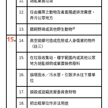
11.
胡亂棄置垃圾
12.
任由攜帶之動物及禽畜隨處排泄糞便，
弄污公眾地方
@
13.
餵飼野鴿或其他野生動物
14.
高空拋擲可造成危險或人身傷害的物件
（註三）
15.
在垃圾收集站、樓宇範圍內或其他公眾
地方胡亂傾倒或棄置裝修廢料
16.
損壞雨水／污水管，引致滲水往下層單
位
17.
損毀或盜竊房屋委員會財物
18.
把出租單位作非法用途