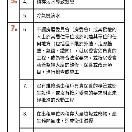
4.
積存污水導致蚊患
5.
冷氣機滴水
6.
不讓房屋委員會（房委會）或其授權的
人士於其居住單位或於毗連其單位的任
何地方（包括但不限於外牆、走廊牆
壁、氣窗、鐵閘），就房委會須負責的
工程，或為符合法定要求，或按房委會
涵蓋整幢大廈的維修、保養或改善項
目，進行檢查或施工
7.
沒有維修應由租戶負責保養的喉管或衞
生設備，或沒有按房委會的要求糾正未
經批准的改動工程
8.
在出租單位內積存大量垃圾或廢物，產
生難聞氣味，造成衞生滋擾