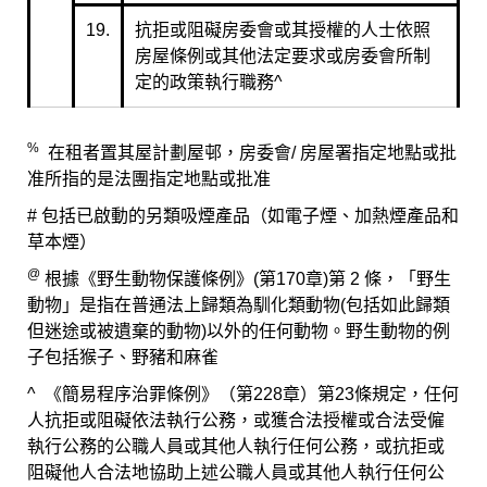
19.
抗拒或阻礙房委會或其授權的人士依照
房屋條例或其他法定要求或房委會所制
定的政策執行職務^
%
在租者置其屋計劃屋邨，房委會/ 房屋署指定地點或批
准所指的是法團指定地點或批准
# 包括已啟動的另類吸煙產品（如電子煙、加熱煙產品和
草本煙）
@
根據《野生動物保護條例》(第170章)第 2 條，「野生
動物」是指在普通法上歸類為馴化類動物(包括如此歸類
但迷途或被遺棄的動物)以外的任何動物。野生動物的例
子包括猴子、野豬和麻雀
^ 《簡易程序治罪條例》（第228章）第23條規定，任何
人抗拒或阻礙依法執行公務，或獲合法授權或合法受僱
執行公務的公職人員或其他人執行任何公務，或抗拒或
阻礙他人合法地協助上述公職人員或其他人執行任何公