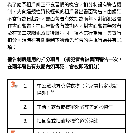
為了給予租戶糾正不良習慣的機會，扣分制設有警告機
制，先向違規性質較輕微的租戶發出書面警告。由觸犯
不當行為日起計，書面警告有效期為兩年。對初犯者會
作書面警告；在兩年警告有效期內，對書面警告無效者
及在第二次觸犯及其後觸犯同一項不當行為時，會實行
扣分。現時在有關機制下獲預先警告的違規行為共有11
項：
警告制度適用的扣分項目 （初犯者會被書面警告一次，
在兩年警告有效期內如再犯，會被即時扣分）
1.
在公眾地方晾曬衣物（房屋署指定地點
%
除外）
2.
在窗、露台或樓宇外牆放置滴水物件
3.
抽氣扇或抽油煙機管道等滴油