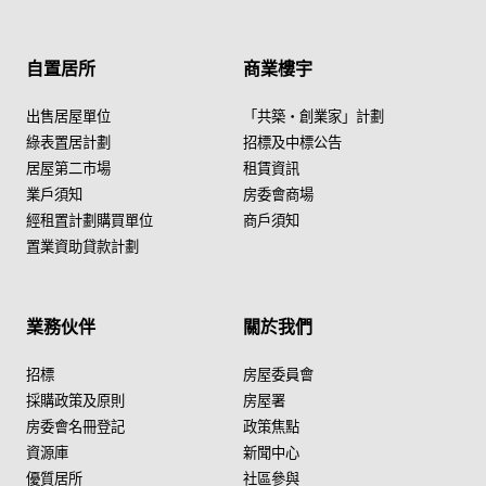
自置居所
商業樓宇
出售居屋單位
「共築・創業家」計劃
綠表置居計劃
招標及中標公告
居屋第二市場
租賃資訊
業戶須知
房委會商場
經租置計劃購買單位
商戶須知
置業資助貸款計劃
業務伙伴
關於我們
招標
房屋委員會
採購政策及原則
房屋署
房委會名冊登記
政策焦點
資源庫
新聞中心
優質居所
社區參與