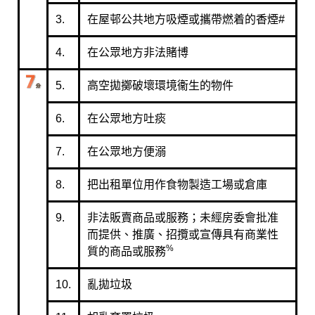
3.
在屋邨公共地方吸煙或攜帶燃着的香煙#
4.
在公眾地方非法賭博
5.
高空拋擲破壞環境衞生的物件
6.
在公眾地方吐痰
7.
在公眾地方便溺
8.
把出租單位用作食物製造工場或倉庫
9.
非法販賣商品或服務；未經房委會批准
而提供、推廣、招攬或宣傳具有商業性
%
質的商品或服務
10.
亂拋垃圾