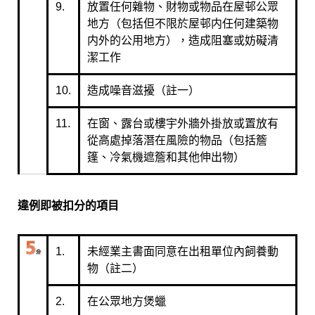
9.
放置任何雜物、財物或物品在屋邨公眾
地方（包括但不限於屋邨内任何建築物
内外的公用地方），造成阻塞或妨礙清
潔工作
10.
造成噪音滋擾（註一）
11.
在窗、露台或樓宇外牆外掛放或置放有
從高處掉落潛在風險的物品（包括簷
篷、冷氣機遮簷和其他伸出物）
違例即被扣分的項目
1.
未經業主書面同意在出租單位內飼養動
物（註二）
2.
在公眾地方煲蠟