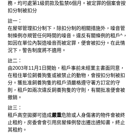
務，均可處第1級罰款及監禁6個月。被定罪的個案會按
扣分制被扣分
註一：
在屋邨管理扣分制下，除扣分制的相關措施外，噪音管
制條例亦規管任何時間的噪音。違反有關條例的租戶^，
如因在單位內製造噪音而被定罪，便會被扣分。在此情
況下，警告制度將不適用。
註二：
由2003年11月1日開始，租戶事前未經業主書面同意，
在租住單位飼養狗隻或被禁止的動物，會按扣分制被扣
分。獲批准飼養狗隻的租戶須嚴格遵守署方訂定的守
則，租戶如兩次違反飼養狗隻的守則，有關批准便會被
撤銷。
註三：
租戶高空拋擲可造成
嚴重
危險或人身傷害的物件會被終
止租約，房委會會引用房屋條例發出遷出通知書，終止
其租約。