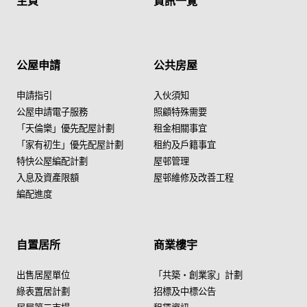
主頁
資訊一覽
公屋申請
公共房屋
申請指引
入伙須知
公屋申請電子服務
照顧特殊需要
「天倫樂」優先配屋計劃
租金相關事宜
「家有初生」優先配屋計劃
租約及戶籍事宜
特快公屋編配計劃
屋邨管理
入息及資產限額
屋邨維修及改善工程
編配進度
自置居所
商業樓宇
出售居屋單位
「共築・創業家」計劃
綠表置居計劃
招標及中標公告