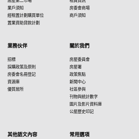
居屋第二市場
租賃資訊
業戶須知
房委會商場
經租置計劃購買單位
商戶須知
置業資助貸款計劃
業務伙伴
關於我們
招標
房屋委員會
採購政策及原則
房屋署
房委會名冊登記
政策焦點
資源庫
新聞中心
優質居所
社區參與
刊物與統計數字
圖片及影片資料庫
公屋歷史印記
其他語文內容
常用選項