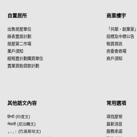
自置居所
商業樓宇
出售居屋單位
「共築・創業家
綠表置居計劃
招標及中標公告
居屋第二市場
租賃資訊
業戶須知
房委會商場
經租置計劃購買單位
商戶須知
置業資助貸款計劃
其他語文內容
常用選項
हिन्दी (印度文)
尋找屋邨
नेपाली (尼泊爾文)
最新消息
اردو (巴基斯坦文)
服務承諾