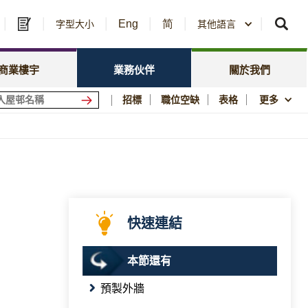
Eng
简
及中標公告
字型大小
其他語言
房委會名冊登記
政策焦點
資訊
資源庫
新聞中心
商業樓宇
業務伙伴
關於我們
會商場
優質居所
招標
職位空缺
表格
更多
社區參與
須知
刊物與統計數字
圖片及影片資料庫
公屋歷史印記
快速連結
本節還有
預製外牆