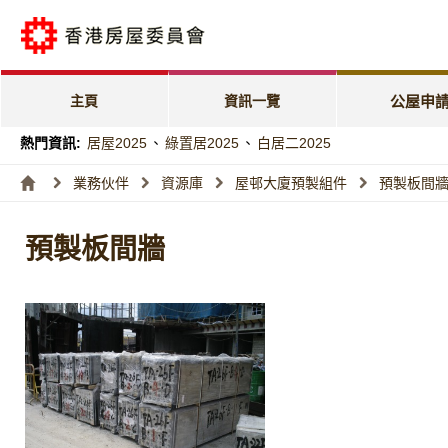
公屋申請電子
「天倫樂」優
主頁
資訊一覽
公屋申
「家有初生」
熱門資訊:
居屋2025
、
綠置居2025
、
白居二2025
特快公屋編配
業務伙伴
資源庫
屋邨大廈預製組件
預製板間
入息及資產限
預製板間牆
編配進度