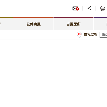
服務
招標
照顧特殊需要
綠表置居計劃
先配屋計劃
租賃
租金相關事宜
居屋第二市場
請
公共房屋
自置居所
優先配屋計劃
房委
尋找屋邨
租約及戶籍事宜
業戶須知
計劃
商戶
牆
屋邨管理
經租置計劃購買單位
額
屋邨維修及改善工程
置業資助貸款計劃