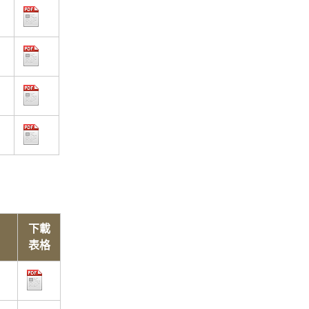
下載
表格