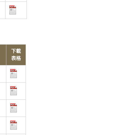
下載
表格