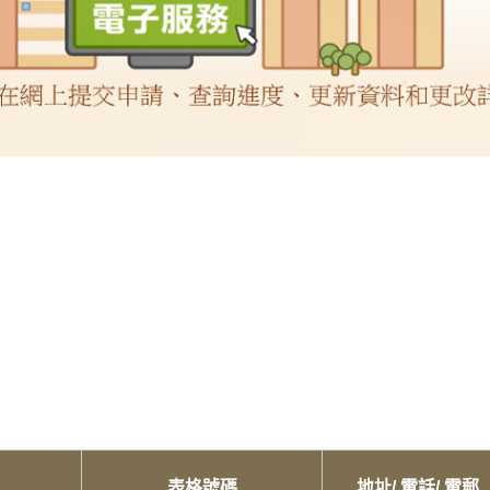
表格號碼
地址/ 電話/ 電郵