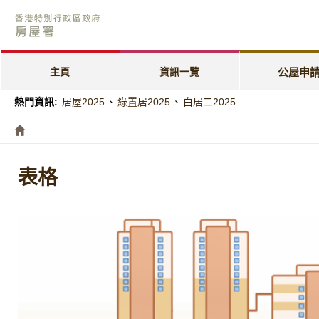
公屋申請電子
「天倫樂」優
主頁
資訊一覽
公屋申
「家有初生」
熱門資訊:
居屋2025
、
綠置居2025
、
白居二2025
特快公屋編配
入息及資產限
表格
編配進度