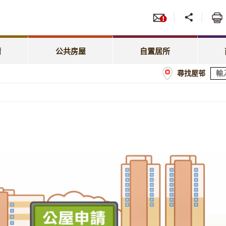
服務
招標
照顧特殊需要
綠表置居計劃
先配屋計劃
租賃
租金相關事宜
居屋第二市場
請
公共房屋
自置居所
優先配屋計劃
房委
尋找屋邨
租約及戶籍事宜
業戶須知
計劃
商戶
屋邨管理
經租置計劃購買單位
額
屋邨維修及改善工程
置業資助貸款計劃