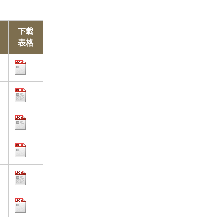
下載
表格