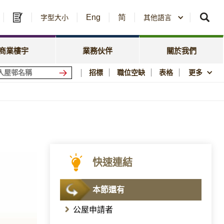
Eng
简
及中標公告
字型大小
其他語言
房委會名冊登記
政策焦點
資訊
資源庫
新聞中心
商業樓宇
業務伙伴
關於我們
會商場
優質居所
招標
職位空缺
表格
更多
社區參與
須知
刊物與統計數字
圖片及影片資料庫
公屋歷史印記
快速連結
本節還有
公屋申請者