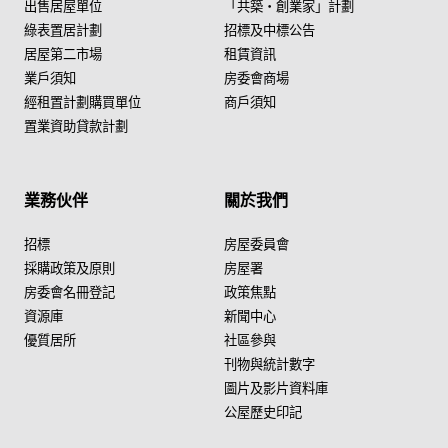
出售居屋單位
「共築・創業家」計劃
綠表置居計劃
招標及中標公告
居屋第二市場
租賃資訊
業戶須知
房委會商場
經租置計劃購買單位
商戶須知
置業資助貸款計劃
業務伙伴
關於我們
招標
房屋委員會
採購政策及原則
房屋署
房委會名冊登記
政策焦點
資源庫
新聞中心
優質居所
社區參與
刊物與統計數字
圖片及影片資料庫
公屋歷史印記