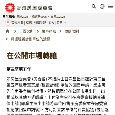
熱門資訊:
居屋2025
、
綠置居2025
、
白居二2025
尋找屋邨
招標
職位空缺
表格
更多
自置居所
業戶須知
轉讓限制
轉讓租置計劃單位的途徑
在公開市場轉讓
第三至第五年
如房屋委員會 (房委會) 不接納由首次售出日起計第三至
第五年租者置其屋 (租置計劃) 單位的回售申請，業主可
先向房委會繳付補價，然後把單位在公開市場出售、出
租或以其他方式轉讓。上述業主只可在房委會接納其補
價申請 (即業主提出申請將單位回售予房委會並在房委會
拒絕該回售申請後)，方可訂立該單位的買賣協議 (包括臨