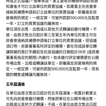
時或正式協議)。簡單來說，業主要收到補價申請認收通
知書後才可訂立該單位的買賣協議。如果業主在房委會
接納其補價申請前訂立該單位的買賣協議，即屬違反房
屋條例的規定。一經定罪，可被判罰款500,000元及監禁
一年。訂立的買賣協議均屬無效。
單位須在出售、出租或以其他方式轉讓前繳付補價。不
過，由首次售出日起計第三至第五年內單位的業主可在
房委會接納其補價申請後訂立單位的買賣協議，但協議
須訂明，房屋署署長所評定的補價，要在完成該單位轉
讓契據的簽訂手續前及在該協議的日期起計28天 (或房屋
署署長指定的期限) 內繳付。如未繳付評定補價便在公開
市場出售、出租或轉讓該單位，即屬違反房屋條例的規
定。一經定罪，可被判罰款500,000元及監禁一年，而有
關的轉售或轉讓均屬無效。
五年屆滿後
在單位由首次售出日起計的五年屆滿後，租置計劃業主
可先向房委會繳付補價，然後把單位在公開市場出售、
出租或以其他方式轉讓。不過，在單位由首次售出日起