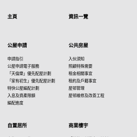
主頁
資訊一覽
公屋申請
公共房屋
申請指引
入伙須知
公屋申請電子服務
照顧特殊需要
「天倫樂」優先配屋計劃
租金相關事宜
「家有初生」優先配屋計劃
租約及戶籍事宜
特快公屋編配計劃
屋邨管理
入息及資產限額
屋邨維修及改善工程
編配進度
自置居所
商業樓宇