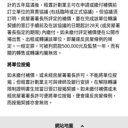
計的五年屆滿後，租置計劃業主可在申請或繳付補價前
訂立單位的買賣協議 (包括臨時或正式協議) ，但協議須
訂明，房屋署署長所評定的補價，要在完成該單位轉讓
契據的簽訂手續前及在該協議的日期起計28天 (或房屋署
署長指定的期限) 內繳付。如未繳付評定補價便在公開市
場出售、出租或轉讓該單位，即屬違反房屋條例的規
定。一經定罪，可被判罰款500,000元及監禁一年，而有
關的轉售或轉讓均屬無效。
將單位按揭
如未繳付補價，或未經房屋署署長許可，不能將單位按
揭；但租置計劃業主可與律師及銀行安排，在解除轉讓
限制證明書生效當日簽訂按揭契據。如未繳付補價或未
經房屋署署長許可便將單位按揭，便會違反房屋條例，
而按揭契據亦會無效。
網站地圖