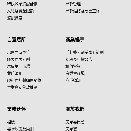
特快公屋編配計劃
屋邨管理
入息及資產限額
屋邨維修及改善工程
編配進度
自置居所
商業樓宇
出售居屋單位
「共築・創業家」計劃
綠表置居計劃
招標及中標公告
居屋第二市場
租賃資訊
業戶須知
房委會商場
經租置計劃購買單位
商戶須知
置業資助貸款計劃
業務伙伴
關於我們
招標
房屋委員會
採購政策及原則
房屋署