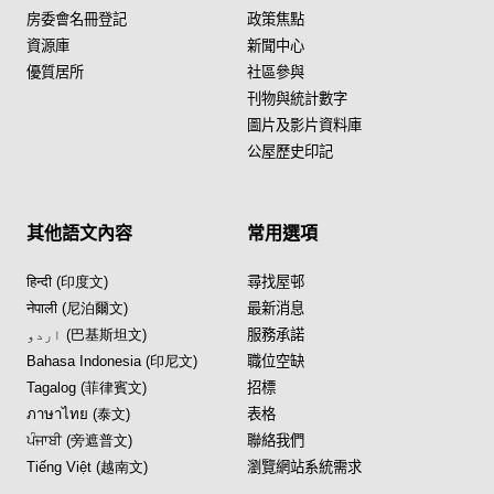
房委會名冊登記
政策焦點
資源庫
新聞中心
優質居所
社區參與
刊物與統計數字
圖片及影片資料庫
公屋歷史印記
其他語文內容
常用選項
हिन्दी (印度文)
尋找屋邨
नेपाली (尼泊爾文)
最新消息
اردو (巴基斯坦文)
服務承諾
Bahasa Indonesia (印尼文)
職位空缺
Tagalog (菲律賓文)
招標
ภาษาไทย (泰文)
表格
ਪੰਜਾਬੀ (旁遮普文)
聯絡我們
Tiếng Việt (越南文)
瀏覽網站系統需求