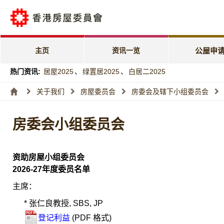
公屋申请电子
「天伦乐」优
主页
资讯一览
公屋申
「家有初生」
热门资讯:
居屋2025
、
绿置居2025
、
白居二2025
特快公屋编配
关于我们
房屋委员会
房委会及辖下小组委员会
入息及资产限
房委会小组委员会
编配进度
资助房屋小组委员会
2026-27
年度委员名单
主席：
* 张仁良教授, SBS, JP
登记利益
(PDF 格式)