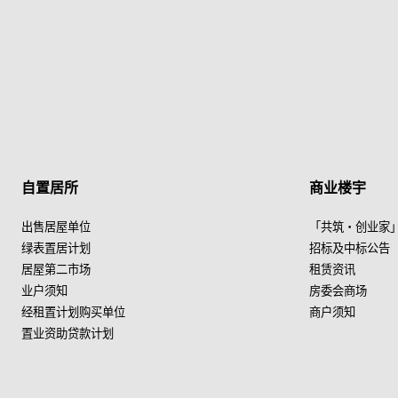
自置居所
商业楼宇
出售居屋单位
「共筑・创业家
绿表置居计划
招标及中标公告
居屋第二市场
租赁资讯
业户须知
房委会商场
经租置计划购买单位
商户须知
置业资助贷款计划