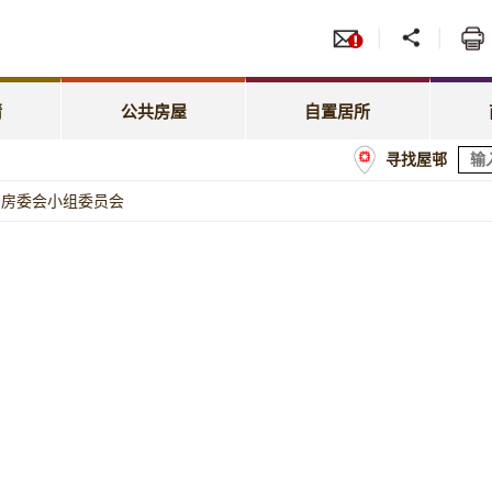
服务
招标
照顾特殊需要
绿表置居计划
先配屋计划
租赁
租金相关事宜
居屋第二市场
请
公共房屋
自置居所
优先配屋计划
房委
寻找屋邨
租约及户籍事宜
业户须知
计划
商户
房委会小组委员会
屋邨管理
经租置计划购买单位
额
屋邨维修及改善工程
置业资助贷款计划