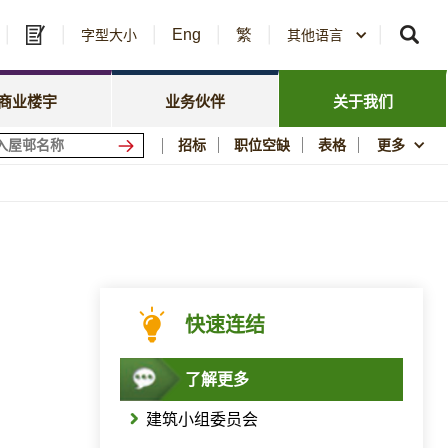
Eng
繁
及中标公告
字型大小
其他语言
房委会名册登记
政策焦点
资讯
资源库
新闻中心
商业楼宇
业务伙伴
关于我们
会商场
优质居所
招标
职位空缺
表格
更多
社区参与
须知
刊物与统计数字
图片及影片资料库
公屋历史印记
快速连结
了解更多
建筑小组委员会