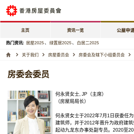
公屋申请电子
「天伦乐」优
主页
资讯一览
公屋申
「家有初生」
热门资讯:
居屋2025
、
绿置居2025
、
白居二2025
特快公屋编配
关于我们
房屋委员会
房委会及辖下小组委员会
入息及资产限
房委会委员
编配进度
何永贤女士, JP（主席）
（房屋局局长）
何永贤女士于2022年7月1日获委任
建筑师，并于2012年晋升为政府建
起动九龙东办事处副专员。2020至