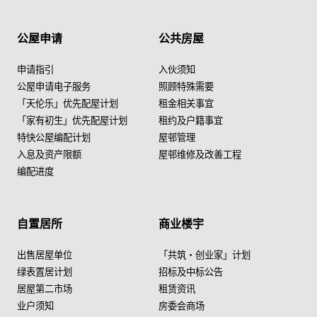
公屋申请
公共房屋
申请指引
入伙须知
公屋申请电子服务
照顾特殊需要
「天伦乐」优先配屋计划
租金相关事宜
「家有初生」优先配屋计划
租约及户籍事宜
特快公屋编配计划
屋邨管理
入息及资产限额
屋邨维修及改善工程
编配进度
自置居所
商业楼宇
出售居屋单位
「共筑・创业家」计划
绿表置居计划
招标及中标公告
居屋第二市场
租赁资讯
业户须知
房委会商场