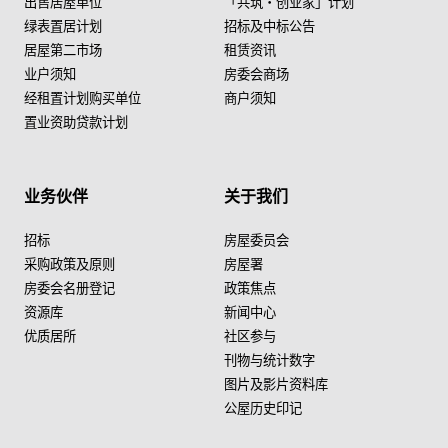
出售居屋单位
「共筑・创业家」计划
绿表置居计划
招标及中标公告
居屋第二市场
租赁资讯
业户须知
房委会商场
经租置计划购买单位
商户须知
置业资助贷款计划
业务伙伴
关于我们
招标
房屋委员会
采购政策及原则
房屋署
房委会名册登记
政策焦点
资源库
新闻中心
优质居所
社区参与
刊物与统计数字
图片及影片资料库
公屋历史印记