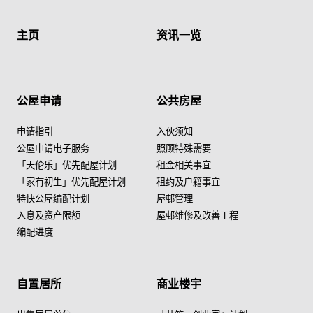
主页
资讯一览
公屋申请
公共房屋
申请指引
入伙须知
公屋申请电子服务
照顾特殊需要
「天伦乐」优先配屋计划
租金相关事宜
「家有初生」优先配屋计划
租约及户籍事宜
特快公屋编配计划
屋邨管理
入息及资产限额
屋邨维修及改善工程
编配进度
自置居所
商业楼宇