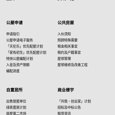
公屋申请
公共房屋
申请指引
入伙须知
公屋申请电子服务
照顾特殊需要
「天伦乐」优先配屋计划
租金相关事宜
「家有初生」优先配屋计划
租约及户籍事宜
特快公屋编配计划
屋邨管理
入息及资产限额
屋邨维修及改善工程
编配进度
自置居所
商业楼宇
出售居屋单位
「共筑・创业家」计划
绿表置居计划
招标及中标公告
居屋第二市场
租赁资讯