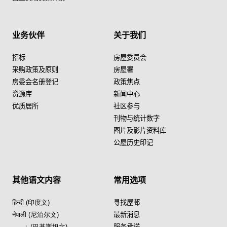
业务伙伴
关于我们
招标
房屋委员会
采购政策及原则
房屋署
房委会名册登记
政策焦点
资源库
新闻中心
优质居所
社区参与
刊物与统计数字
图片及影片资料库
公屋历史印记
其他语文内容
常用选项
हिन्दी (印度文)
寻找屋邨
नेपाली (尼泊尔文)
最新消息
اردو (巴基斯坦文)
服务承诺