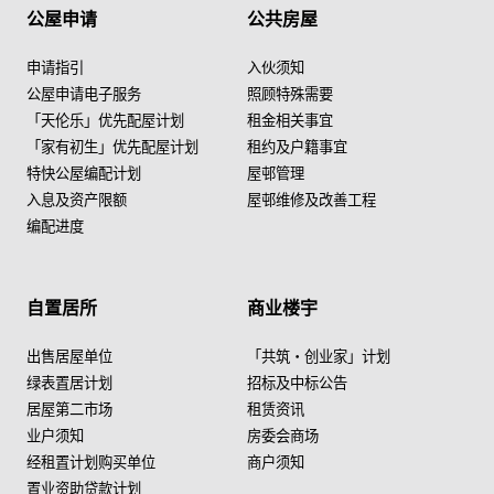
公屋申请
公共房屋
申请指引
入伙须知
公屋申请电子服务
照顾特殊需要
「天伦乐」优先配屋计划
租金相关事宜
「家有初生」优先配屋计划
租约及户籍事宜
特快公屋编配计划
屋邨管理
入息及资产限额
屋邨维修及改善工程
编配进度
自置居所
商业楼宇
出售居屋单位
「共筑・创业家」计划
绿表置居计划
招标及中标公告
居屋第二市场
租赁资讯
业户须知
房委会商场
经租置计划购买单位
商户须知
置业资助贷款计划