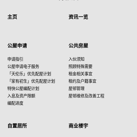
主页
资讯一览
公屋申请
公共房屋
申请指引
入伙须知
公屋申请电子服务
照顾特殊需要
「天伦乐」优先配屋计划
租金相关事宜
「家有初生」优先配屋计划
租约及户籍事宜
特快公屋编配计划
屋邨管理
入息及资产限额
屋邨维修及改善工程
编配进度
自置居所
商业楼宇