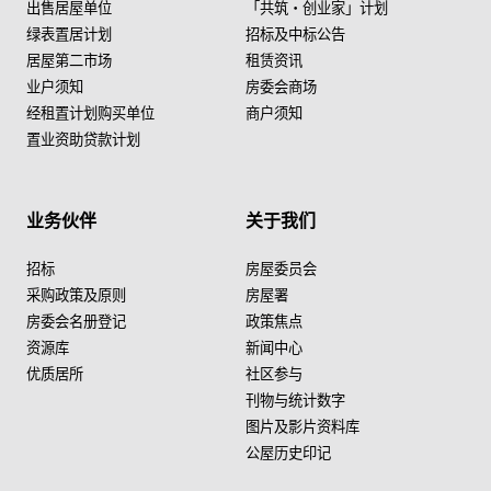
出售居屋单位
「共筑・创业家」计划
绿表置居计划
招标及中标公告
居屋第二市场
租赁资讯
业户须知
房委会商场
经租置计划购买单位
商户须知
置业资助贷款计划
业务伙伴
关于我们
招标
房屋委员会
采购政策及原则
房屋署
房委会名册登记
政策焦点
资源库
新闻中心
优质居所
社区参与
刊物与统计数字
图片及影片资料库
公屋历史印记