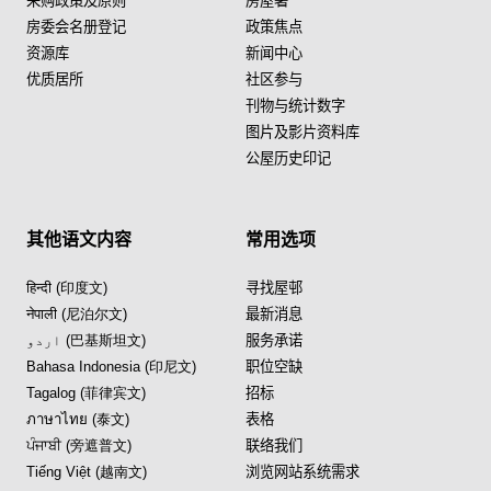
采购政策及原则
房屋署
房委会名册登记
政策焦点
资源库
新闻中心
优质居所
社区参与
刊物与统计数字
图片及影片资料库
公屋历史印记
其他语文内容
常用选项
हिन्दी (印度文)
寻找屋邨
नेपाली (尼泊尔文)
最新消息
اردو (巴基斯坦文)
服务承诺
Bahasa Indonesia (印尼文)
职位空缺
Tagalog (菲律宾文)
招标
ภาษาไทย (泰文)
表格
ਪੰਜਾਬੀ (旁遮普文)
联络我们
Tiếng Việt (越南文)
浏览网站系统需求