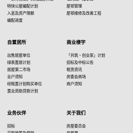
特快公屋编配计划
屋邨管理
入息及资产限额
屋邨维修及改善工程
编配进度
自置居所
商业楼宇
出售居屋单位
「共筑・创业家」计划
绿表置居计划
招标及中标公告
居屋第二市场
租赁资讯
业户须知
房委会商场
经租置计划购买单位
商户须知
置业资助贷款计划
业务伙伴
关于我们
招标
房屋委员会