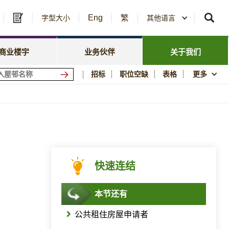
Eng
繁
及中标公告
字型大小
其他语言
房委会名册登记
政策焦点
资讯
资源库
新闻中心
商业楼宇
业务伙伴
关于我们
会商场
优质居所
招标
职位空缺
表格
更多
社区参与
须知
刊物与统计数字
图片及影片资料库
公屋历史印记
快速连结
本节还有
公共租住房屋申请者