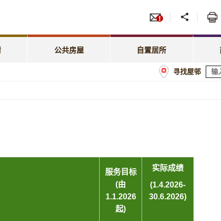
服务
招标
照顾特殊需要
绿表置居计划
先配屋计划
租赁
租金相关事宜
居屋第二市场
请
公共房屋
自置居所
优先配屋计划
房委
寻找屋邨
租约及户籍事宜
业户须知
计划
商户
屋邨管理
经租置计划购买单位
额
屋邨维修及改善工程
置业资助贷款计划
实际成绩
服务目标
(由
(1.4.2026-
30.6.2026)
1.1.2026
起)