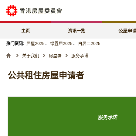
公屋申请电子
「天伦乐」优
主页
资讯一览
公屋申
「家有初生」
热门资讯:
居屋2025
、
绿置居2025
、
白居二2025
特快公屋编配
关于我们
房屋署
服务承诺
入息及资产限
公共租住房屋申请者
编配进度
服务承诺