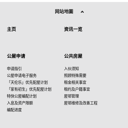
网站地圖
主页
资讯一览
公屋申请
公共房屋
申请指引
入伙须知
公屋申请电子服务
照顾特殊需要
「天伦乐」优先配屋计划
租金相关事宜
「家有初生」优先配屋计划
租约及户籍事宜
特快公屋编配计划
屋邨管理
入息及资产限额
屋邨维修及改善工程
编配进度