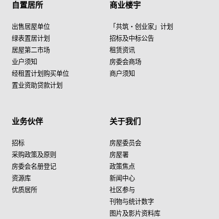
自置居所
商业楼宇
出售居屋单位
「共筑・创业家」计划
绿表置居计划
招标及中标公告
居屋第二市场
租赁资讯
业户须知
房委会商场
经租置计划购买单位
商户须知
置业资助贷款计划
业务伙伴
关于我们
招标
房屋委员会
采购政策及原则
房屋署
房委会名册登记
政策焦点
资源库
新闻中心
优质居所
社区参与
刊物与统计数字
图片及影片资料库