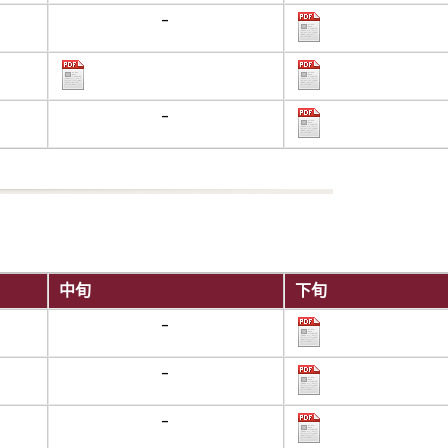
-
-
中旬
下旬
-
-
-