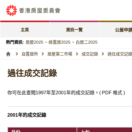
公屋申請電子
「天倫樂」優
主頁
資訊一覽
公屋申
「家有初生」
熱門資訊:
居屋2025
、
綠置居2025
、
白居二2025
特快公屋編配
自置居所
居屋第二市場
成交記錄
過往成交記
入息及資產限
過往成交記錄
編配進度
你可在此查閱1997年至2001年的成交記錄。( PDF 格式 )
2001年的成交記錄