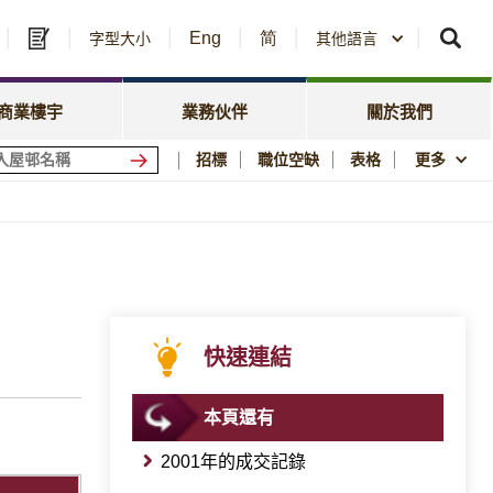
Eng
简
及中標公告
字型大小
其他語言
房委會名冊登記
政策焦點
資訊
資源庫
新聞中心
商業樓宇
業務伙伴
關於我們
會商場
優質居所
招標
職位空缺
表格
更多
社區參與
須知
刊物與統計數字
圖片及影片資料庫
公屋歷史印記
快速連結
本頁還有
2001年的成交記錄