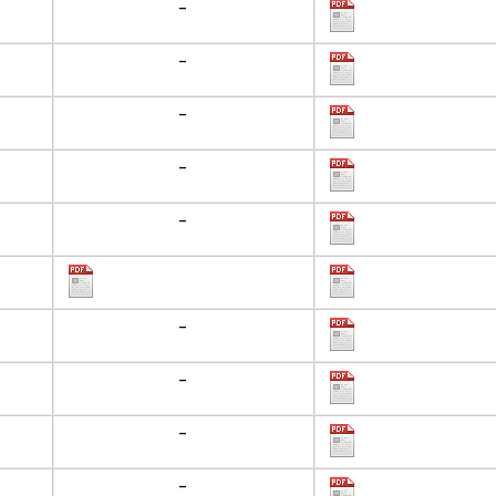
-
-
-
-
-
-
-
-
-