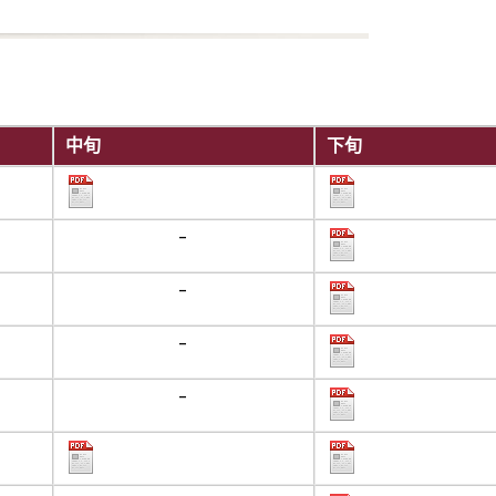
中旬
下旬
-
-
-
-