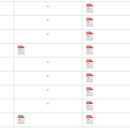
-
-
-
-
-
-
-