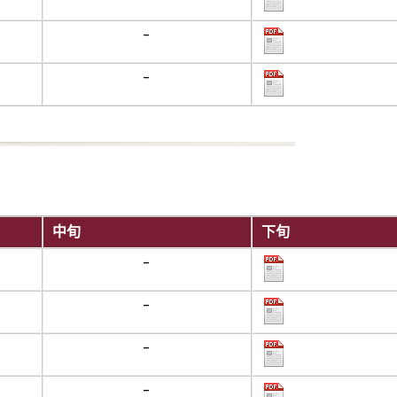
-
-
中旬
下旬
-
-
-
-