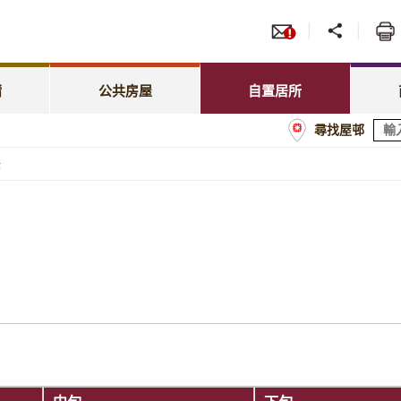
服務
招標
照顧特殊需要
綠表置居計劃
先配屋計劃
租賃
租金相關事宜
居屋第二市場
請
公共房屋
自置居所
優先配屋計劃
房委
尋找屋邨
租約及戶籍事宜
業戶須知
計劃
商戶
錄
屋邨管理
經租置計劃購買單位
額
屋邨維修及改善工程
置業資助貸款計劃